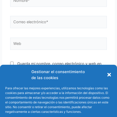
Correo
electrónico*
Web
Guarda mi nombre, correo electrónico y web en
este navegador para la próxima vez que comente.
Gestionar el consentimiento
de las cookies
Para ofrecer las mejores experiencias, utilizamos tecnologías como las
cookies para almacenar y/o acceder a la información del dispositivo. El
consentimiento de estas tecnologías nos permitirá procesar datos como
el comportamiento de navegación o las identificaciones únicas en este
sitio. No consentir o retirar el consentimiento, puede afectar
negativamente a ciertas características y funciones.
Sígueme en redes sociales