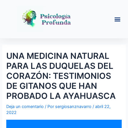
Ir
Navegación
al
de
contenido
entradas
Me
UNA MEDICINA NATURAL
PARA LAS DUQUELAS DEL
CORAZÓN: TESTIMONIOS
DE GITANOS QUE HAN
PROBADO LA AYAHUASCA
Deja un comentario
/ Por
sergiosanznavarro
/
abril 22,
2022